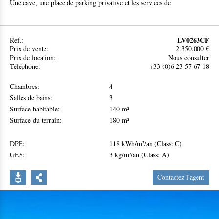
Une cave, une place de parking privative et les services de
conciergerie complètent ce bien. Les commerces et transports se
trouvent à proximité immédiate.
Possibilité d’acquérir, en supplément, deux grands garages en sous-
LV0263CF
Ref.:
sol.
Prix de vente:
2.350.000 €
Prix de location:
Nous consulter
Téléphone:
+33 (0)6 23 57 67 18
Chambres:
4
Salles de bains:
3
Surface habitable:
140 m²
Surface du terrain:
180 m²
DPE:
118 kWh/m²/an (Class: C)
GES:
3 kg/m²/an (Class: A)
Contactez l'agent