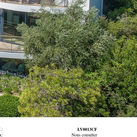
LV0013CF
.:
x:
Nous consulter