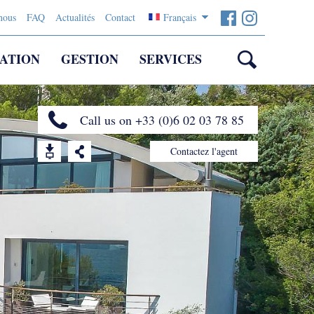
nous
FAQ
Actualités
Contact
Français
ATION
GESTION
SERVICES
Call us on +33 (0)6 02 03 78 85
Contactez l'agent