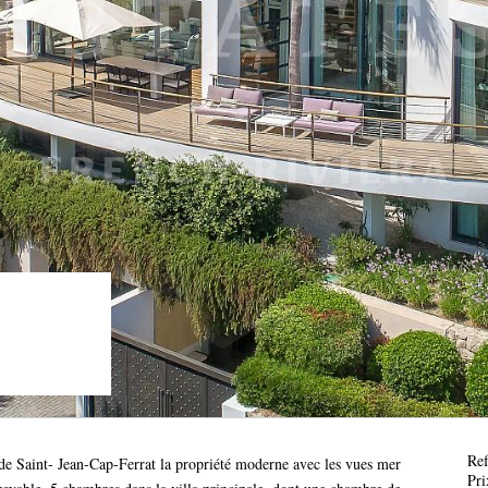
Ref
de Saint- Jean-Cap-Ferrat la propriété moderne avec les vues mer
Pri