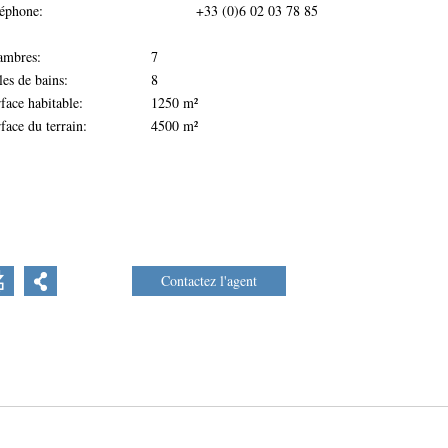
éphone:
+33 (0)6 02 03 78 85
ambres:
7
les de bains:
8
face habitable:
1250 m²
face du terrain:
4500 m²
Contactez l'agent