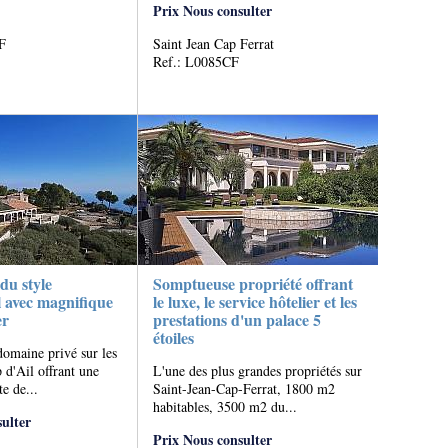
Prix Nous consulter
F
Saint Jean Cap Ferrat
Ref.: L0085CF
du style
Somptueuse propriété offrant
 avec magnifique
le luxe, le service hôtelier et les
er
prestations d'un palace 5
étoiles
omaine privé sur les
 d'Ail offrant une
L'une des plus grandes propriétés sur
e de...
Saint-Jean-Cap-Ferrat, 1800 m2
habitables, 3500 m2 du...
ulter
Prix Nous consulter