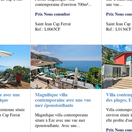
contemporaine d'environ 700m²...
une vue...
Prix Nous consulter
Prix Nous cons
Saint Jean Cap Ferrat
Saint Jean Cap 
Ref.: L0065CF
Ref.: L0136CF
ne avec une
Magnifique villa
Villa contem
ique
contemporaine avec une vue
des plages, 
mer époustouflante
fornienne située
Villa contempo
n Cap Ferrat
Magnifique villa contemporaine
environ située 
située à Eze avec une vue mer
elle profite d'un
époustouflante. Avec une...
Prix Nous cons