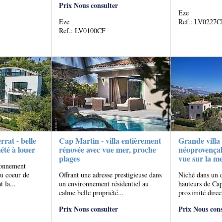
Prix Nous consulter
Eze
Eze
Ref.: LV0227C
Ref.: LV0100CF
rat - belle
Cap Martin - villa entièrement
Grande villa 
iété à louer
rénovée avec vue mer, proche
néoprovençal
plages
vue sur la m
ronnement
au coeur de
Offrant une adresse prestigieuse dans
Niché dans un d
 la...
un environnement résidentiel au
hauteurs de Cap
calme belle propriété...
proximité direct
Prix Nous consulter
Prix Nous cons