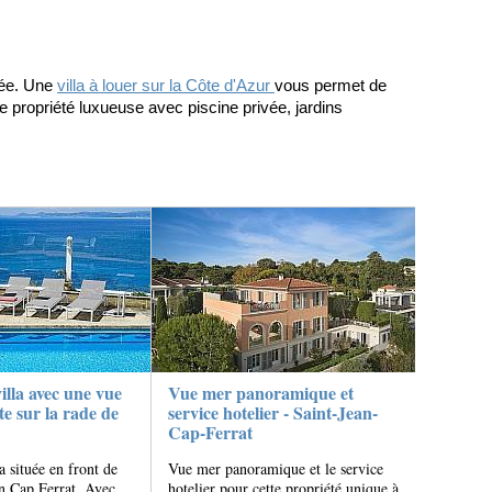
ée. Une 
villa à louer sur la Côte d'Azur 
vous permet de 
e propriété luxueuse avec piscine privée, jardins 
illa avec une vue
Vue mer panoramique et
e sur la rade de
service hotelier - Saint-Jean-
Cap-Ferrat
a située en front de
Vue mer panoramique et le service
n Cap Ferrat. Avec
hotelier pour cette propriété unique à