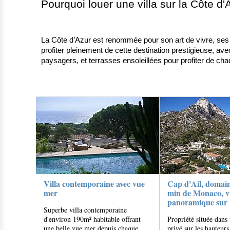
Pourquoi louer une villa sur la Côte d'
La Côte d’Azur est renommée pour son art de vivre, ses 
profiter pleinement de cette destination prestigieuse, ave
paysagers, et terrasses ensoleillées pour profiter de cha
Villa contemporaine avec vue
Cap d'Ail, domain
mer
min de Monaco, v
panoramique sur 
Superbe villa contemporaine
d'environ 190m² habitable offrant
Propriété située dan
une belle vue mer depuis chaque...
privé sur les hauteurs