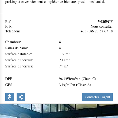
parking et caves viennent compléter ce bien aux prestations haut de
gamme.
Entre Nice et Villefranche sur Mer
V0259CF
Ref.:
A 3 minutes à pieds des commodités et commerces
Prix:
Nous consulter
Téléphone:
+33 (0)6 23 57 67 18
30 minutes de l'aéroport de Nice
30 minutes de Monaco
Chambres:
4
Salles de bains:
4
Surface habitable:
177 m²
Surface du terrain:
200 m²
Surface du terrasse:
74 m²
DPE:
94 kWh/m²/an (Class: C)
GES:
3 kg/m²/an (Class: A)
Contactez l'agent